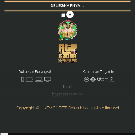
SELEGKAPNYA...
Dukungan Perangkat :
Keamanan Terjamin :
Lisensi :
Copyright © - KEMONBET. Seluruh hak cipta dilindungi