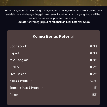
Referral system tidak dipungut biaya apapun. Hanya dengan modal online saja
setelah itu anda hanya tinggal mengecek keuntungan Anda yang dapat dilihat
secara online kapanpun dan dimanapun.
Register
sekarang juga
& referensikan Link referral Anda
.
Komisi Bonus Referral
Sportsbook
0.3%
Esport
0.3%
MM Tangkas
0.8%
IDNLIVE
0.2%
Live Casino
0.2%
Slots ( Promo )
0.7%
Tembak ikan ( Promo )
1%
Poker
15%