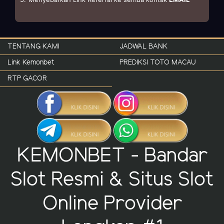
TENTANG KAMI
JADWAL BANK
Link Kemonbet
PREDIKSI TOTO MACAU
RTP GACOR
KEMONBET - Bandar
Slot Resmi & Situs Slot
Online Provider