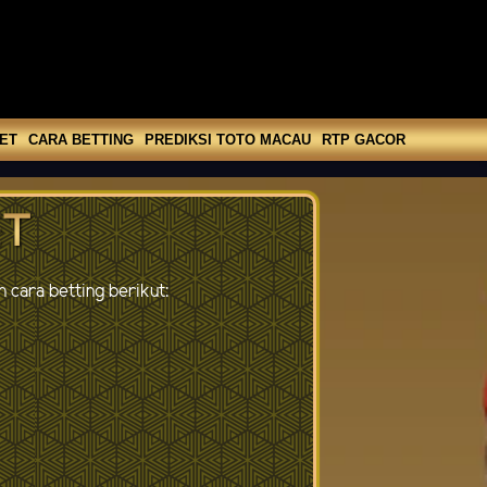
ET
CARA BETTING
PREDIKSI TOTO MACAU
RTP GACOR
ET
 cara betting berikut: