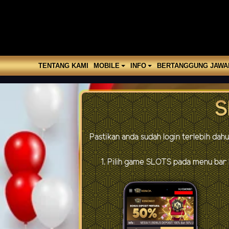
TENTANG KAMI
MOBILE
INFO
BERTANGGUNG JAWA
S
Pastikan anda sudah login terlebih da
Pilih game SLOTS pada menu bar