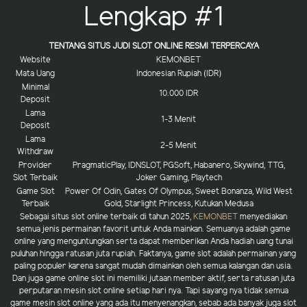
Lengkap #1
TENTANG SITUS JUDI SLOT ONLINE RESMI TERPERCAYA
Website
KEMONBET
Mata Uang
Indonesian Rupiah (IDR)
Minimal
10.000 IDR
Deposit
Lama
1-3 Menit
Deposit
Lama
2-5 Menit
Withdraw
Provider
PragmaticPlay, IDNSLOT, PGSoft, Habanero, Skywind, TTG,
Slot Terbaik
Joker Gaming, Playtech
Game Slot
Power Of Odin, Gates Of Olympus, Sweet Bonanza, Wild West
Terbaik
Gold, Starlight Princess, Kutukan Medusa
Sebagai situs slot online terbaik di tahun 2025,
KEMONBET
menyediakan
semua jenis permainan favorit untuk Anda mainkan. Semuanya adalah game
online yang menguntungkan serta dapat memberikan Anda hadiah uang tunai
puluhan hingga ratusan juta rupiah. Faktanya, game slot adalah permainan yang
paling populer karena sangat mudah dimainkan oleh semua kalangan dan usia.
Dan juga game online slot ini memiliki jutaan member aktif, serta ratusan juta
perputaran mesin slot online setiap hari nya. Tapi sayang nya tidak semua
game mesin slot online yang ada itu menyenangkan, sebab ada banyak juga slot