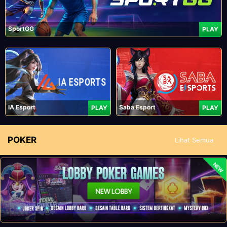
SportGG
PLAY
IA Esport
Saba Esport
PLAY
PLAY
POKER
Lihat Semua
NEW