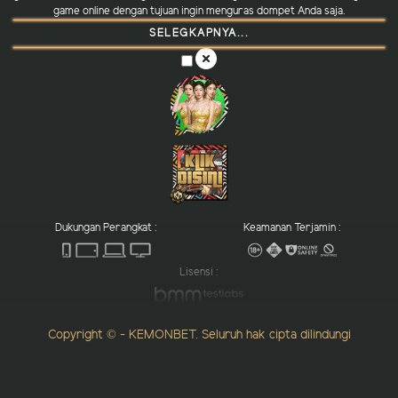
game online dengan tujuan ingin menguras dompet Anda saja.
SELEGKAPNYA...
Dukungan Perangkat :
Keamanan Terjamin :
Lisensi :
Copyright © - KEMONBET. Seluruh hak cipta dilindungi